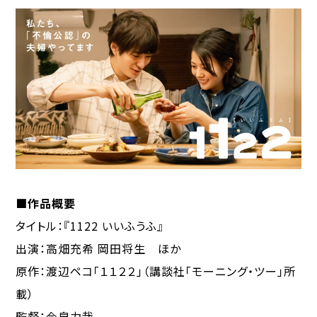
■作品概要
タイトル：『1122 いいふうふ』
出演：高畑充希 岡田将生 ほか
原作：
渡辺ペコ「１１２２」（講談社「モーニング・ツー」所
載）
監督：
今泉力哉